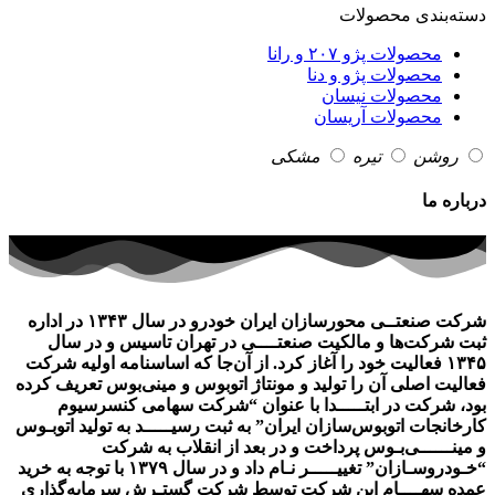
دسته‌بندی محصولات
محصولات پژو ۲۰۷ و رانا
محصولات پژو و دنا
محصولات نیسان
محصولات آریسان
روشن
تیره
مشکی
درباره ما
شرکت صنعتــی محورسازان ایران خودرو در سال ۱۳۴۳ در اداره
ثبت شرکت‌ها و مالکیت صنعتــــی در تهران تاسیس و در سال
۱۳۴۵ فعالیت خود را آغاز کرد. از آن‌جا که اساسنامه اولیه شرکت
فعالیت اصلی آن­ را تولید و مونتاژ اتوبوس و مینی­‌بوس تعریف کرده
بود، شرکت در ابتـــــدا با عنوان “شرکت سهامی کنسرسیوم
کارخانجات اتوبوس­‌سازان ایران” به ثبت رسیـــــد به تولید اتوبـوس
و مینــــــی­‌بـوس پرداخت و در بعد از انقلاب به شرکت
“خـودروسـازان” تغییـــــر نـام داد و در سال ۱۳۷۹ با توجه به خرید
عمده سهــــام این شرکت توسط شرکت گستـرش سرمایه­‌گذاری