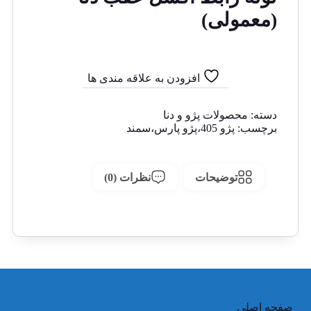
(معمولی)
افزودن به علاقه مندی ها
مقایسه
دسته:
محصولات پژو و دنا
برچسب:
پژو 405،پژو پارس،سمند
توضیحات
نظرات (0)
صفحه اصلی